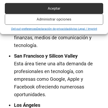
Nueva York
Aceptar
La ciudad de Nueva York sigue siendo uno
Administrar opciones
de los principales centros de empleo del
Opt-out preferences
país, especialmente en sectores como
Declaración de privacidad
Aviso Legal / Imprint
finanzas, medios de comunicación y
tecnología.
San Francisco y Silicon Valley
Esta área tiene una alta demanda de
profesionales en tecnología, con
empresas como Google, Apple y
Facebook ofreciendo numerosas
oportunidades.
Los Ángeles