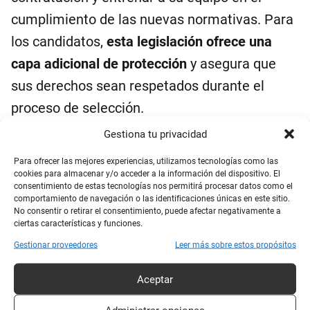
cumplimiento de las nuevas normativas. Para
los candidatos,
esta legislación ofrece una
capa adicional de protección
y asegura que
sus derechos sean respetados durante el
proceso de selección.
Gestiona tu privacidad
Oportunidades de Empleo
Para ofrecer las mejores experiencias, utilizamos tecnologías como las
cookies para almacenar y/o acceder a la información del dispositivo. El
consentimiento de estas tecnologías nos permitirá procesar datos como el
Con estas regulaciones,
se espera un aumento
comportamiento de navegación o las identificaciones únicas en este sitio.
No consentir o retirar el consentimiento, puede afectar negativamente a
en la demanda de profesionales
ciertas características y funciones.
especializados en la evaluación y el desarrollo
Gestionar proveedores
Leer más sobre estos propósitos
ético de tecnologías de IA
, así como expertos
Aceptar
en cumplimiento normativo y derechos
humanos. Los empleadores estarán en la