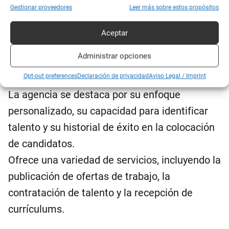
Gestionar proveedores
Leer más sobre estos propósitos
brindando a las organizaciones una ventaja
competitiva en reclutamiento.
Aceptar
Ofrece servicios tanto para empleadores que
Administrar opciones
buscan contratar como para candidatos en
busca de empleo en ventas en Chicago.
Opt-out preferences
Declaración de privacidad
Aviso Legal / Imprint
La agencia se destaca por su enfoque
personalizado, su capacidad para identificar
talento y su historial de éxito en la colocación
de candidatos.
Ofrece una variedad de servicios, incluyendo la
publicación de ofertas de trabajo, la
contratación de talento y la recepción de
currículums.