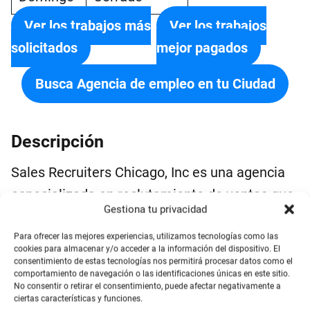
Ver los trabajos más
Ver los trabajos
solicitados
mejor pagados
Busca Agencia de empleo en tu Ciudad
Descripción
Sales Recruiters Chicago, Inc es una agencia
especializada en reclutamiento de ventas que
Gestiona tu privacidad
ayuda a las empresas a encontrar candidatos
de calidad con habilidades excepcionales en
Para ofrecer las mejores experiencias, utilizamos tecnologías como las
cookies para almacenar y/o acceder a la información del dispositivo. El
ventas.
consentimiento de estas tecnologías nos permitirá procesar datos como el
comportamiento de navegación o las identificaciones únicas en este sitio.
Se especializa en la contratación de
No consentir o retirar el consentimiento, puede afectar negativamente a
ciertas características y funciones.
profesionales de ventas en el área de Chicago,