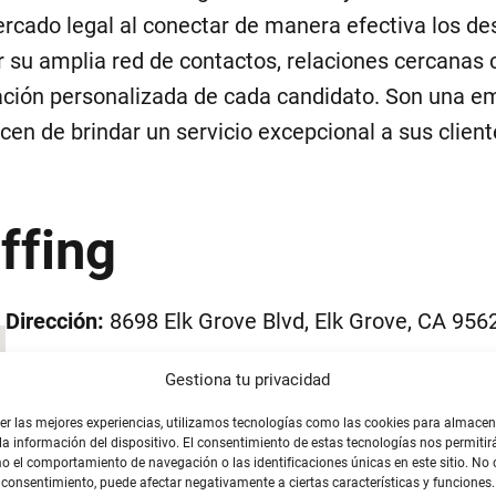
ercado legal al conectar de manera efectiva los de
 su amplia red de contactos, relaciones cercanas c
ción personalizada de cada candidato. Son una em
en de brindar un servicio excepcional a sus client
ffing
Dirección:
8698 Elk Grove Blvd, Elk Grove, CA 956
Teléfono:
+1 877-217-7778
Gestiona tu privacidad
er las mejores experiencias, utilizamos tecnologías como las cookies para almacen
Web:
https://www.mdapremierstaffing.com/conta
la información del dispositivo. El consentimiento de estas tecnologías nos permitir
 el comportamiento de navegación o las identificaciones únicas en este sitio. No 
el consentimiento, puede afectar negativamente a ciertas características y funciones.
Valoración: