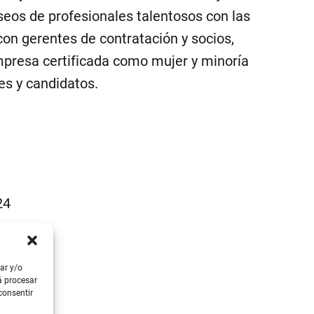
seos de profesionales talentosos con las
on gerentes de contratación y socios,
presa certificada como mujer y minoría
es y candidatos.
24
ar y/o
ct-us
á procesar
consentir