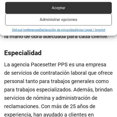
equipo de inspectores de seguridad
Aceptar
certificados.
Tienen oficinas de despacho en más de 20
Administrar opciones
ciudades y están comprometidos en encontrar
Opt-out preferences
Declaración de privacidad
Aviso Legal / Imprint
la mano de obra adecuada para cada cliente.
Especialidad
La agencia Pacesetter PPS es una empresa
de servicios de contratación laboral que ofrece
personal tanto para trabajos generales como
para trabajos especializados. Además, brindan
servicios de nómina y administración de
reclamaciones. Con más de 25 años de
experiencia, han ayudado a clientes en