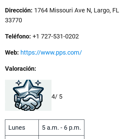
Dirección:
1764 Missouri Ave N, Largo, FL
33770
Teléfono:
+1 727-531-0202
Web:
https://www.pps.com/
Valoración:
4
/ 5
Lunes
5 a.m. - 6 p.m.