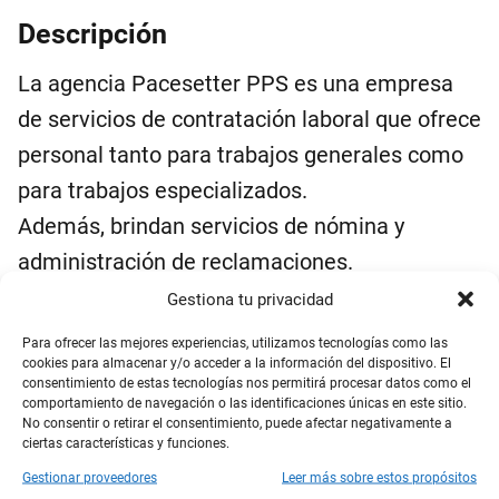
Descripción
La agencia Pacesetter PPS es una empresa
de servicios de contratación laboral que ofrece
personal tanto para trabajos generales como
para trabajos especializados.
Además, brindan servicios de nómina y
administración de reclamaciones.
Con más de 25 años de experiencia, han
Gestiona tu privacidad
ayudado a clientes en diversas industrias,
Para ofrecer las mejores experiencias, utilizamos tecnologías como las
cookies para almacenar y/o acceder a la información del dispositivo. El
desde la construcción hasta las oficinas
consentimiento de estas tecnologías nos permitirá procesar datos como el
generales.
comportamiento de navegación o las identificaciones únicas en este sitio.
No consentir o retirar el consentimiento, puede afectar negativamente a
La seguridad de su personal y clientes es una
ciertas características y funciones.
prioridad para la agencia, contando con un
Gestionar proveedores
Leer más sobre estos propósitos